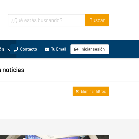
ón
Contacto
Tu Email
Iniciar sesión
s noticias
Eliminar filtros