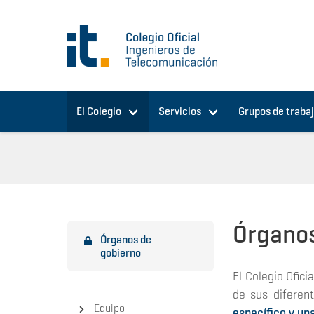
Pasar al contenido principal
El Colegio
Servicios
Grupos de traba
Órganos
Órganos de
gobierno
El Colegio Ofic
de sus diferen
Equipo
específico y un