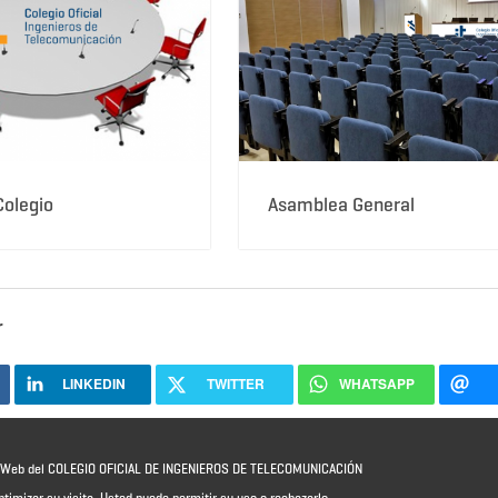
Colegio
Asamblea General
r
LINKEDIN
TWITTER
WHATSAPP
io Web del COLEGIO OFICIAL DE INGENIEROS DE TELECOMUNICACIÓN
ptimizar su visita. Usted puede permitir su uso o rechazarlo,