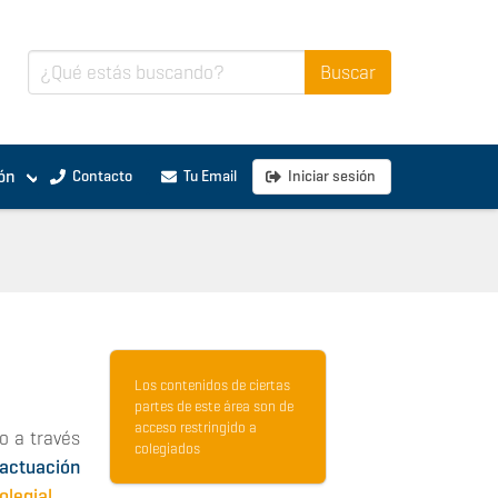
ón
Contacto
Tu Email
Iniciar sesión
Los contenidos de ciertas
partes de este área son de
acceso restringido a
o a través
colegiados
actuación
legial.