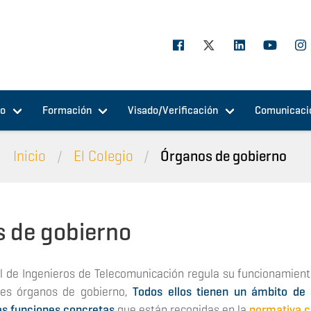
jo
Formación
Visado/Verificación
Comunicaci
Inicio
El Colegio
Órganos de gobierno
 de gobierno
ial de Ingenieros de Telecomunicación regula su funcionamient
tes órganos de gobierno,
Todos ellos tienen un ámbito de 
as funciones concretas
que están recogidas en la
normativa co