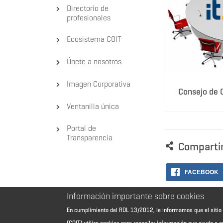
Directorio de
profesionales
Ecosistema COIT
Únete a nosotros
Imagen Corporativa
Consejo de 
Ventanilla única
Portal de
Transparencia
Comparti
FACEBOOK
Información importante sobre cookies
En cumplimiento del RDL 13/2012, le informamos que el sit
(COIT) utiliza cookies para recopilar información que ayuda a o