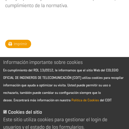
cumplimiento de la normativa.
Imprimir
Información importante sobre cookies
En cumplimiento del RDL 13/2012, le informamos que el sitio Web del COLEGIO
OFICIAL DE INGENIEROS DE TELECOMUNICACIÓN (COIT) utiliza cookies para recopilar
información que ayuda a optimizar su visita. Usted puede permitir su uso o
rechazarlo, también puede cambiar su configuración siempre que lo
desee.
Encontrará más información en nuestra
Política de Cookies
del COIT
Aviso Legal - Información general
Contacto
Cookies del sitio
Política de cookies
Este sitio utiliza cookies para gestionar el login de
Política de reembolso
Sitemap
usuarios y el estado de los formularios.