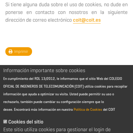
Si tiene alguna duda sobre el uso de cookies, no dude en
ponerse en contacto con nosotros en la siguiente
dirección de correo electrónico
coit@coit.es
Imprimir
Información importante sobre cookies
En cumplimiento del RDL 13/2012, le informamos que el sitio Web del COLEGIO
OFICIAL DE INGENIEROS DE TELECOMUNICACIÓN (COIT) utiliza cookies para recopilar
información que ayuda a optimizar su visita. Usted puede permitir su uso o
rechazarlo, también puede cambiar su configuración siempre que lo
desee.
Encontrará más información en nuestra
Política de Cookies
del COIT
Aviso Legal - Información general
Contacto
Cookies del sitio
Política de cookies
Este sitio utiliza cookies para gestionar el login de
Política de reembolso