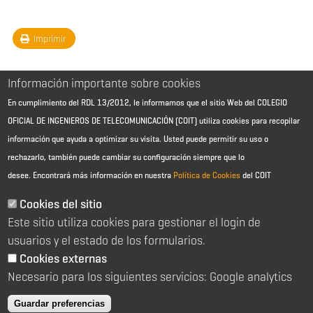
Imprimir
Información importante sobre cookies
En cumplimiento del RDL 13/2012, le informamos que el sitio Web del COLEGIO
OFICIAL DE INGENIEROS DE TELECOMUNICACIÓN (COIT) utiliza cookies para recopilar
información que ayuda a optimizar su visita. Usted puede permitir su uso o
rechazarlo, también puede cambiar su configuración siempre que lo
desee.
Encontrará más información en nuestra
Política de Cookies
del COIT
Aviso Legal - Información general
Contacto
Cookies del sitio
Política de cookies
Este sitio utiliza cookies para gestionar el login de
Política de reembolso
Sitemap
usuarios y el estado de los formularios.
Cookies externas
2026 © Colegio Oficial de Ingenieros de Telecomunicación
Necesario para los siguientes servicios: Google analytics
C/ Almagro 2 1º Izqda 28010 Madrid
91 391 10 66
Guardar preferencias
coit@coit.es