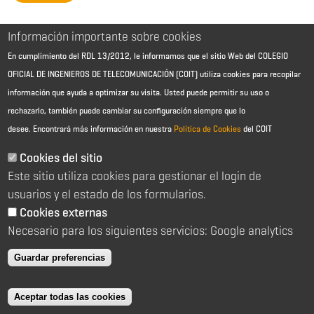
Información importante sobre cookies
En cumplimiento del RDL 13/2012, le informamos que el sitio Web del COLEGIO
OFICIAL DE INGENIEROS DE TELECOMUNICACIÓN (COIT) utiliza cookies para recopilar
información que ayuda a optimizar su visita. Usted puede permitir su uso o
rechazarlo, también puede cambiar su configuración siempre que lo
desee.
Encontrará más información en nuestra
Política de Cookies
del COIT
Aviso Legal - Información general
Contacto
Cookies del sitio
Política de cookies
Este sitio utiliza cookies para gestionar el login de
Política de reembolso
Sitemap
usuarios y el estado de los formularios.
Cookies externas
2026 © Colegio Oficial de Ingenieros de Telecomunicación
Necesario para los siguientes servicios: Google analytics
C/ Almagro 2 1º Izqda 28010 Madrid
91 391 10 66
Guardar preferencias
coit@coit.es
Aceptar todas las cookies