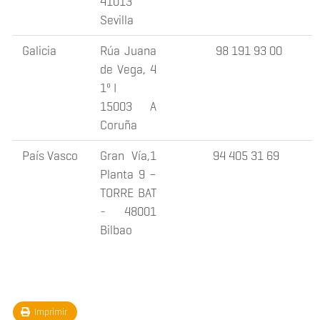
41013
Sevilla
Galicia
Rúa Juana
98 191 93 00
de Vega, 4
1º I
15003 A
Coruña
País Vasco
Gran Vía,1
94 405 31 69
Planta 9 –
TORRE BAT
- 48001
Bilbao
Imprimir