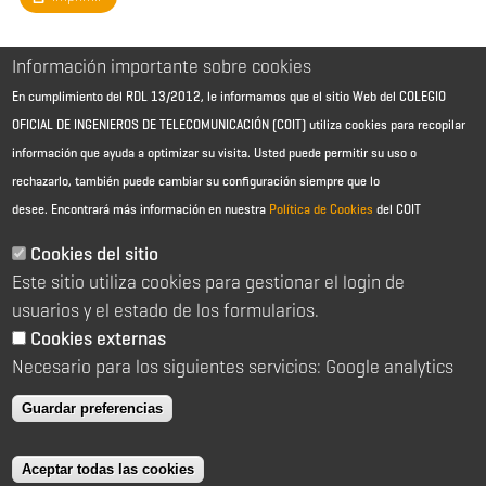
Información importante sobre cookies
En cumplimiento del RDL 13/2012, le informamos que el sitio Web del COLEGIO
OFICIAL DE INGENIEROS DE TELECOMUNICACIÓN (COIT) utiliza cookies para recopilar
información que ayuda a optimizar su visita. Usted puede permitir su uso o
rechazarlo, también puede cambiar su configuración siempre que lo
desee.
Encontrará más información en nuestra
Política de Cookies
del COIT
Aviso Legal - Información general
Contacto
Cookies del sitio
Política de cookies
Este sitio utiliza cookies para gestionar el login de
Política de reembolso
Sitemap
usuarios y el estado de los formularios.
Cookies externas
2026 © Colegio Oficial de Ingenieros de Telecomunicación
Necesario para los siguientes servicios: Google analytics
C/ Almagro 2 1º Izqda 28010 Madrid
91 391 10 66
Guardar preferencias
coit@coit.es
Aceptar todas las cookies