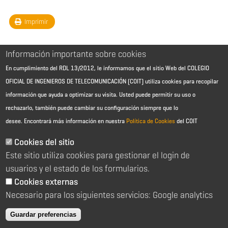
Imprimir
Información importante sobre cookies
En cumplimiento del RDL 13/2012, le informamos que el sitio Web del COLEGIO
OFICIAL DE INGENIEROS DE TELECOMUNICACIÓN (COIT) utiliza cookies para recopilar
información que ayuda a optimizar su visita. Usted puede permitir su uso o
rechazarlo, también puede cambiar su configuración siempre que lo
desee.
Encontrará más información en nuestra
Política de Cookies
del COIT
Aviso Legal - Información general
Contacto
Cookies del sitio
Política de cookies
Este sitio utiliza cookies para gestionar el login de
Política de reembolso
Sitemap
usuarios y el estado de los formularios.
Cookies externas
2026 © Colegio Oficial de Ingenieros de Telecomunicación
Necesario para los siguientes servicios: Google analytics
C/ Almagro 2 1º Izqda 28010 Madrid
91 391 10 66
Guardar preferencias
coit@coit.es