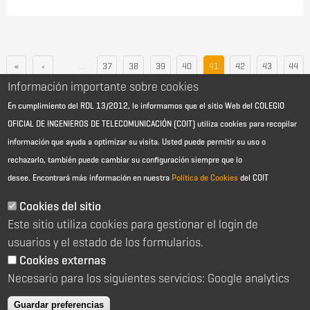
«
‹
…
37
38
39
40
41
42
43
44
Información importante sobre cookies
45
…
›
»
En cumplimiento del RDL 13/2012, le informamos que el sitio Web del COLEGIO
OFICIAL DE INGENIEROS DE TELECOMUNICACIÓN (COIT) utiliza cookies para recopilar
información que ayuda a optimizar su visita. Usted puede permitir su uso o
rechazarlo, también puede cambiar su configuración siempre que lo
desee.
Encontrará más información en nuestra
Política de Cookies
del COIT
Aviso Legal - Información general
Contacto
Cookies del sitio
Política de cookies
Este sitio utiliza cookies para gestionar el login de
Política de reembolso
Sitemap
usuarios y el estado de los formularios.
Cookies externas
2026 © Colegio Oficial de Ingenieros de Telecomunicación
Necesario para los siguientes servicios: Google analytics
C/ Almagro 2 1º Izqda 28010 Madrid
91 391 10 66
Guardar preferencias
coit@coit.es