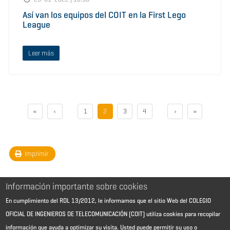
Así van los equipos del COIT en la First Lego
League
Leer más
«
‹
1
2
3
4
›
»
Imprimir
Información importante sobre cookies
En cumplimiento del RDL 13/2012, le informamos que el sitio Web del COLEGIO
OFICIAL DE INGENIEROS DE TELECOMUNICACIÓN (COIT) utiliza cookies para recopilar
información que ayuda a optimizar su visita. Usted puede permitir su uso o