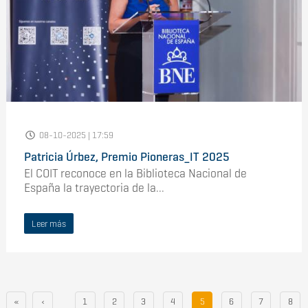
08-10-2025 | 17:59
Patricia Úrbez, Premio Pioneras_IT 2025
El COIT reconoce en la Biblioteca Nacional de
España la trayectoria de la...
Leer más
«
‹
1
2
3
4
5
6
7
8