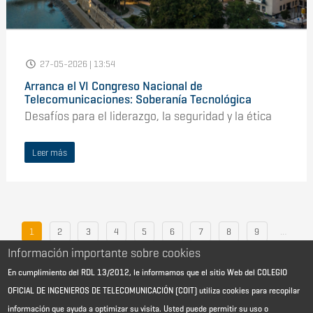
27-05-2026 | 13:54
Arranca el VI Congreso Nacional de
Telecomunicaciones: Soberanía Tecnológica
Desafíos para el liderazgo, la seguridad y la ética
Leer más
1
2
3
4
5
6
7
8
9
…
Información importante sobre cookies
›
»
En cumplimiento del RDL 13/2012, le informamos que el sitio Web del COLEGIO
OFICIAL DE INGENIEROS DE TELECOMUNICACIÓN (COIT) utiliza cookies para recopilar
información que ayuda a optimizar su visita. Usted puede permitir su uso o