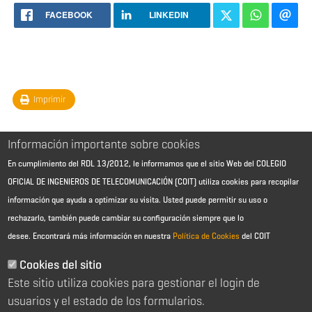
FACEBOOK
LINKEDIN
Imprimir
Información importante sobre cookies
En cumplimiento del RDL 13/2012, le informamos que el sitio Web del COLEGIO
OFICIAL DE INGENIEROS DE TELECOMUNICACIÓN (COIT) utiliza cookies para recopilar
información que ayuda a optimizar su visita. Usted puede permitir su uso o
rechazarlo, también puede cambiar su configuración siempre que lo
desee.
Encontrará más información en nuestra
Política de Cookies
del COIT
Aviso Legal - Información general
Contacto
Cookies del sitio
Política de cookies
Este sitio utiliza cookies para gestionar el login de
Política de reembolso
Sitemap
usuarios y el estado de los formularios.