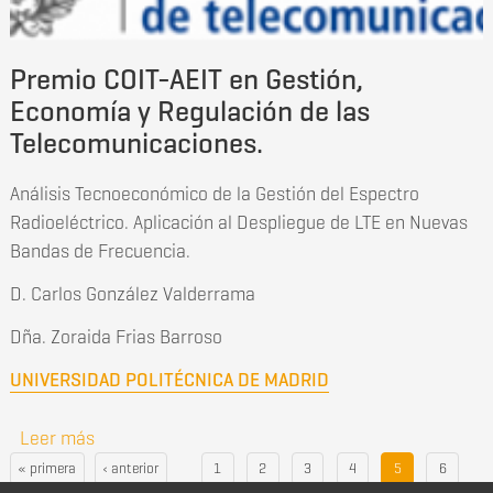
Premio COIT-AEIT en Gestión,
Economía y Regulación de las
Telecomunicaciones.
Análisis Tecnoeconómico de la Gestión del Espectro
Radioeléctrico. Aplicación al Despliegue de LTE en Nuevas
Bandas de Frecuencia.
D. Carlos González Valderrama
Dña. Zoraida Frias Barroso
UNIVERSIDAD POLITÉCNICA DE MADRID
Leer más
sobre Premio COIT-AEIT en Gestión, Economía y
Regulación de las Telecomunicaciones.
« primera
‹ anterior
1
2
3
4
5
6