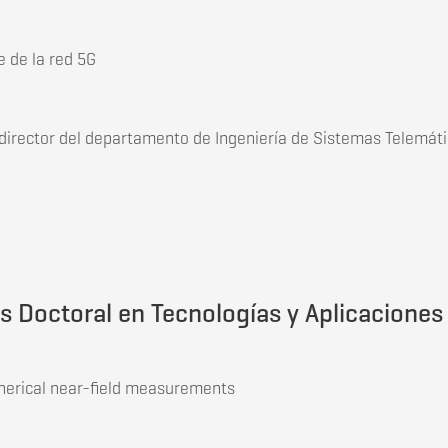
e de la red 5G
bdirector del departamento de Ingeniería de Sistemas Telemát
jo Fin de Máster en Políticas, Regulación, Sistemas y Proyect
s Doctoral en Tecnologías y Aplicaciones 
herical near-field measurements