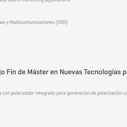
mas y Radiocomunicaciones (SSR)
jo Fin de Máster en Servicios Satelitales Gubernamentales
o Fin de Máster en Nuevas Tecnologías pa
ca con polarizador integrado para generación de polarización c