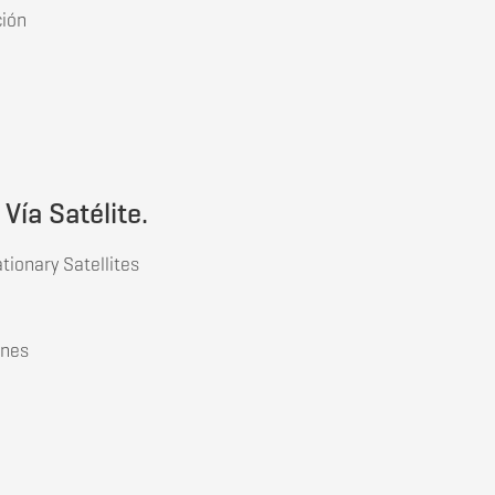
ción
Telecomunicación.
ía Satélite.
ionary Satellites
ones