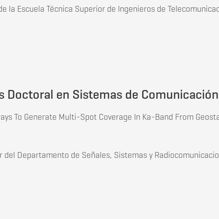
 de la Escuela Técnica Superior de Ingenieros de Telecomunica
s Doctoral en Tecnologías y Aplicaciones de la Ingeniería de 
s Doctoral en Sistemas de Comunicación V
ays To Generate Multi-Spot Coverage In Ka-Band From Geostat
ctor del Departamento de Señales, Sistemas y Radiocomunicaci
is Doctoral en Sistemas de Comunicación Vía Satélite.