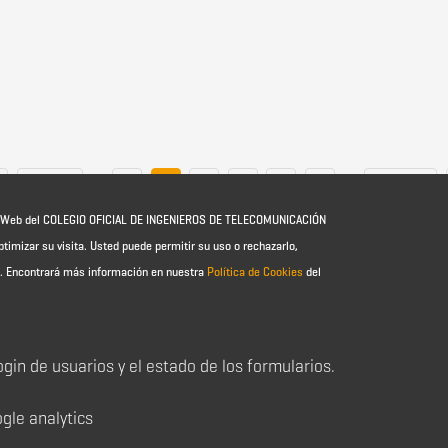
sis Doctoral en Sistemas de Comunicación Vía Satélite.
a
‹ anterior
1
2
3
4
5
6
siguiente ›
io Web del COLEGIO OFICIAL DE INGENIEROS DE TELECOMUNICACIÓN
ptimizar su visita. Usted puede permitir su uso o rechazarlo,
e.
Encontrará más información en nuestra
Política de Cookies
del
login de usuarios y el estado de los formularios.
ogle analytics