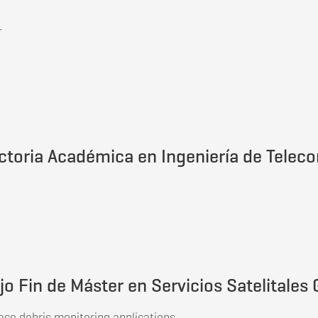
r
 Doctoral en Seguridad y Defensa.
ctoria Académica en Ingeniería de Telec
ctoria Académica en Ingeniería de Telecomunicación
o Fin de Máster en Servicios Satelitale
ace debris monitoring applications