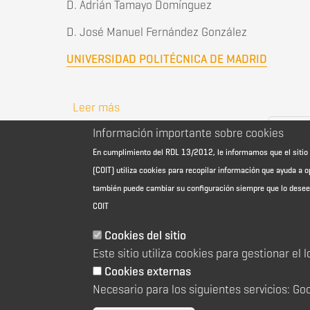
D. Adrián Tamayo Domínguez
D. José Manuel Fernández González
UNIVERSIDAD POLITÉCNICA DE MADRID
Leer más
sobre Premios HISPASAT a la Mejor Te
« primer
Información importante sobre cookies
En cumplimiento del RDL 13/2012, le informamos que el sit
(COIT) utiliza cookies para recopilar información que ayuda a o
también puede cambiar su configuración siempre que lo dese
COIT
Cookies del sitio
Aviso Legal - Información general
Este sitio utiliza cookies para gestionar el 
Contacto
Política de cookies
Cookies externas
Política de reembolso
Necesario para los siguientes servicios: Go
Sitemap