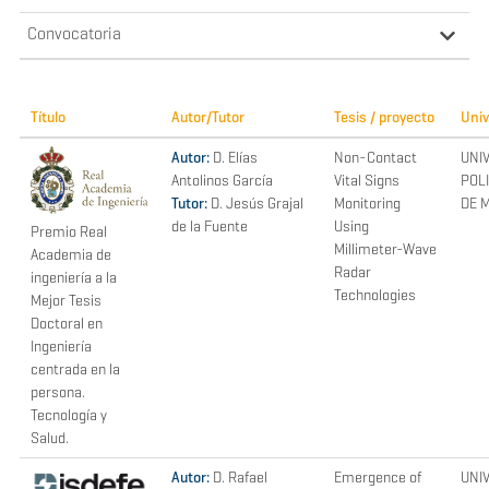
Convocatoria
Título
Autor/Tutor
Tesis / proyecto
Univ
Autor:
D. Elías
Non-Contact
UNI
Antolinos García
Vital Signs
POL
Tutor:
D. Jesús Grajal
Monitoring
DE 
de la Fuente
Using
Premio Real
Millimeter-Wave
Academia de
Radar
ingeniería a la
Technologies
Mejor Tesis
Doctoral en
Ingeniería
centrada en la
persona.
Tecnología y
Salud.
Autor:
D. Rafael
Emergence of
UNI