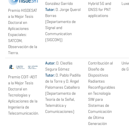
González Garrido
Hybrid 5G and
Lux
Tutor:
D. Jorge Querol
GNSS for PNT
Premio HISDESAT
Borras
applications
a la Mejor Tesis
(Departamento de
Doctoral en
Signal and
Aplicaciones
Communication
Espaciales:
(SIGCOM))
SATCOM,
Observación de la
Tierra.
Autor:
D. Cleofás
Contribución al
Univ
Segura Gómez
Diseño de
de 
Tutor:
D. Pablo Padilla
Dispositivos
Premio COIT-AEIT
de la Torre y D. Ángel
Radiantes
a la Mejor Tesis
Palomares Caballero
Reconfigurables
Doctoral en
(Departamento de
en Tecnología
Tecnologías y
Teoría de la Señal,
SIW para
Aplicaciones de la
Telemática y
Sistemas de
Ingeniería de
Comunicaciones)
Comunicación
Telecomunicación.
de Última
Generación