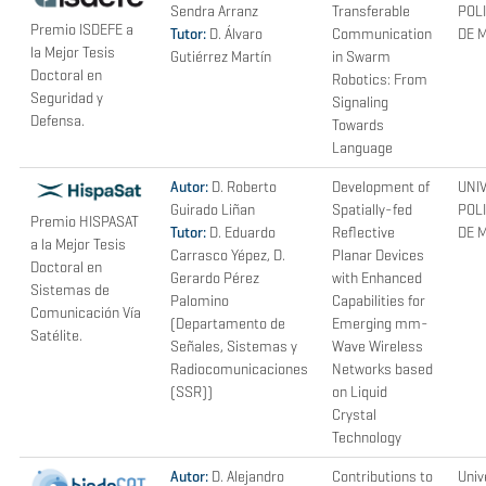
Sendra Arranz
Transferable
POL
Premio ISDEFE a
Tutor:
D. Álvaro
Communication
DE 
la Mejor Tesis
Gutiérrez Martín
in Swarm
Doctoral en
Robotics: From
Seguridad y
Signaling
Defensa.
Towards
Language
Autor:
D. Roberto
Development of
UNI
Guirado Liñan
Spatially-fed
POL
Premio HISPASAT
Tutor:
D. Eduardo
Reflective
DE 
a la Mejor Tesis
Carrasco Yépez, D.
Planar Devices
Doctoral en
Gerardo Pérez
with Enhanced
Sistemas de
Palomino
Capabilities for
Comunicación Vía
(Departamento de
Emerging mm-
Satélite.
Señales, Sistemas y
Wave Wireless
Radiocomunicaciones
Networks based
(SSR))
on Liquid
Crystal
Technology
Autor:
D. Alejandro
Contributions to
Univ