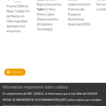
Bujons Buscarons
Implementación
Ramon 
Premio CBNK al
Tutor:
D. Marc
Práctica del
La Sall
Mejor Trabajo Fin
Rivero López
Esquema
de Máster en
(Departamento
Nacional de
Ciberseguridad
d'Empresa i
Seguridad (ENS)
aplicada a las
Tecnologia)
empresas.
Imprimir
Información importante sobre cookies
En cumplimiento del RDL 13/2012, le informamos que el sitio Web del COLEGIO
OFICIAL DE INGENIEROS DE TELECOMUNICACIÓN (COIT) utiliza cookies para recopilar
información que ayuda a optimizar su visita. Usted puede permitir su uso o