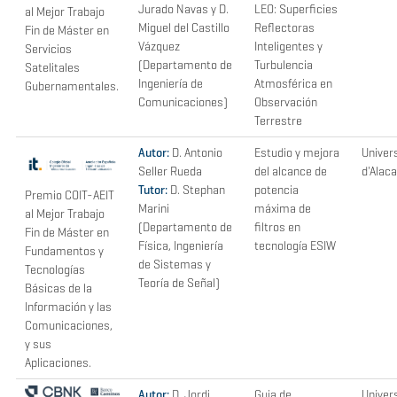
Jurado Navas y D.
LEO: Superficies
al Mejor Trabajo
Miguel del Castillo
Reflectoras
Fin de Máster en
Vázquez
Inteligentes y
Servicios
(Departamento de
Turbulencia
Satelitales
Ingeniería de
Atmosférica en
Gubernamentales.
Comunicaciones)
Observación
Terrestre
Autor:
D. Antonio
Estudio y mejora
Univer
Seller Rueda
del alcance de
d'Alac
Tutor:
D. Stephan
potencia
Premio COIT-AEIT
Marini
máxima de
al Mejor Trabajo
(Departamento de
filtros en
Fin de Máster en
Física, Ingeniería
tecnología ESIW
Fundamentos y
de Sistemas y
Tecnologías
Teoría de Señal)
Básicas de la
Información y las
Comunicaciones,
y sus
Aplicaciones.
Autor:
D. Jordi
Guia de
Univer