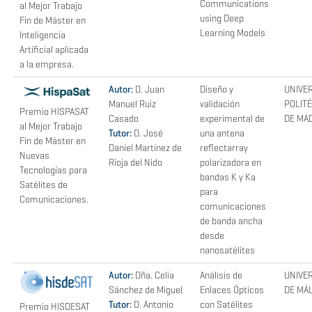
Communications
al Mejor Trabajo
using Deep
Fin de Máster en
Learning Models
Inteligencia
Artificial aplicada
a la empresa.
Autor:
D. Juan
Diseño y
UNIVE
Manuel Ruiz
validación
POLIT
Premio HISPASAT
Casado
experimental de
DE MA
al Mejor Trabajo
Tutor:
D. José
una antena
Fin de Máster en
Daniel Martínez de
reflectarray
Nuevas
Rioja del Nido
polarizadora en
Tecnologías para
bandas K y Ka
Satélites de
para
Comunicaciones.
comunicaciones
de banda ancha
desde
nanosatélites
Autor:
Dña. Celia
Análisis de
UNIVE
Sánchez de Miguel
Enlaces Ópticos
DE MÁ
Tutor:
D. Antonio
con Satélites
Premio HISDESAT