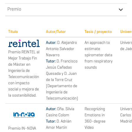
Premio
Título
Autor/Tutor
Tesis / proyecto
Univer
Autor:
D. Alejandro
An approach to
Univer
Antonio Salvador
estimate
de Jaé
Premio REINTEL al
Navarro
spirometer data
Mejor Trabajo Fin
Tutor:
D. Francisco
from respiratory
de Máster en
Jesús Cañadas
sounds
Ingeniería de
Quesada y D. Juan
Telecomunicación
de la Torre Cruz
con impacto
(Departamento de
social y mejora de
Ingeniería de
la sostenibilidad.
Telecomunicación)
Autor:
Dña. Silvia
Recognizing
Univer
Casino Colom
Emotions in
Carlos 
Tutor:
D. Adrián
360-degree
Madrid
Amor Martín
Video
Premio IN-NOVA