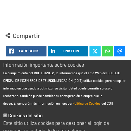
Compartir
FACEBOOK
LINKEDIN
Información importante sobre cookies
En cumplimiento del RDL 13/2012, le informamos que el sitio Web del COLEGIO
OFICIAL DE INGENIEROS DE TELECOMUNICACIÓN (COIT) utiliza cookies para recopilar
información que ayuda a optimizar su visita. Usted puede permitir su uso o
rechazarlo, también puede cambiar su configuración siempre que lo
desee.
Encontrará más información en nuestra
Política de Cookies
del COIT
Aviso Legal - Información general
Contacto
Cookies del sitio
Política de cookies
Este sitio utiliza cookies para gestionar el login de
Política de reembolso
Sitemap
usuarios y el estado de los formularios.