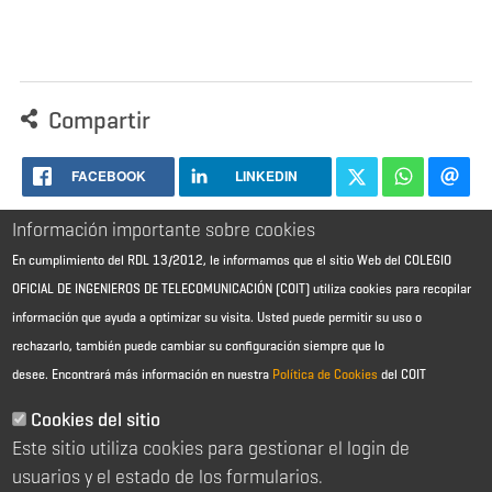
Compartir
FACEBOOK
LINKEDIN
Información importante sobre cookies
En cumplimiento del RDL 13/2012, le informamos que el sitio Web del COLEGIO
OFICIAL DE INGENIEROS DE TELECOMUNICACIÓN (COIT) utiliza cookies para recopilar
información que ayuda a optimizar su visita. Usted puede permitir su uso o
rechazarlo, también puede cambiar su configuración siempre que lo
desee.
Encontrará más información en nuestra
Política de Cookies
del COIT
Aviso Legal - Información general
Contacto
Cookies del sitio
Política de cookies
Este sitio utiliza cookies para gestionar el login de
Política de reembolso
Sitemap
usuarios y el estado de los formularios.