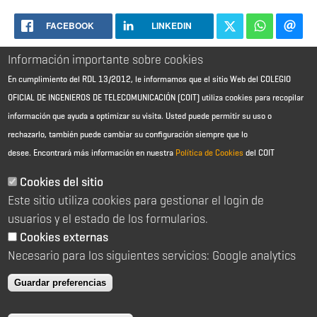
FACEBOOK
LINKEDIN
Información importante sobre cookies
En cumplimiento del RDL 13/2012, le informamos que el sitio Web del COLEGIO
OFICIAL DE INGENIEROS DE TELECOMUNICACIÓN (COIT) utiliza cookies para recopilar
información que ayuda a optimizar su visita. Usted puede permitir su uso o
rechazarlo, también puede cambiar su configuración siempre que lo
desee.
Encontrará más información en nuestra
Política de Cookies
del COIT
Aviso Legal - Información general
Contacto
Cookies del sitio
Política de cookies
Este sitio utiliza cookies para gestionar el login de
Política de reembolso
Sitemap
usuarios y el estado de los formularios.
Cookies externas
2026 © Colegio Oficial de Ingenieros de Telecomunicación
Necesario para los siguientes servicios: Google analytics
C/ Almagro 2 1º Izqda 28010 Madrid
91 391 10 66
Guardar preferencias
coit@coit.es