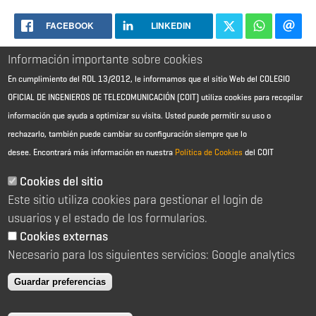
FACEBOOK
LINKEDIN
Información importante sobre cookies
En cumplimiento del RDL 13/2012, le informamos que el sitio Web del COLEGIO
OFICIAL DE INGENIEROS DE TELECOMUNICACIÓN (COIT) utiliza cookies para recopilar
información que ayuda a optimizar su visita. Usted puede permitir su uso o
rechazarlo, también puede cambiar su configuración siempre que lo
desee.
Encontrará más información en nuestra
Política de Cookies
del COIT
Aviso Legal - Información general
Contacto
Cookies del sitio
Política de cookies
Este sitio utiliza cookies para gestionar el login de
Política de reembolso
Sitemap
usuarios y el estado de los formularios.
Cookies externas
2026 © Colegio Oficial de Ingenieros de Telecomunicación
Necesario para los siguientes servicios: Google analytics
C/ Almagro 2 1º Izqda 28010 Madrid
91 391 10 66
Guardar preferencias
coit@coit.es