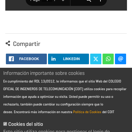
Compartir
FACEBOOK
LINKEDIN
Información importante sobre cookies
En cumplimiento del RDL 13/2012, le informamos que el sitio Web del COLEGIO
OFICIAL DE INGENIEROS DE TELECOMUNICACIÓN (COIT) utiliza cookies para recopilar
información que ayuda a optimizar su visita. Usted puede permitir su uso o
rechazarlo, también puede cambiar su configuración siempre que lo
desee.
Encontrará más información en nuestra
Política de Cookies
del COIT
Aviso Legal - Información general
Contacto
Cookies del sitio
Política de cookies
Este sitio utiliza cookies para gestionar el login de
Política de reembolso