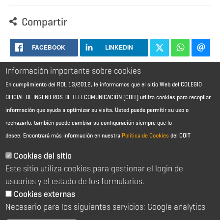
Compartir
FACEBOOK
LINKEDIN
Información importante sobre cookies
En cumplimiento del RDL 13/2012, le informamos que el sitio Web del COLEGIO
OFICIAL DE INGENIEROS DE TELECOMUNICACIÓN (COIT) utiliza cookies para recopilar
información que ayuda a optimizar su visita. Usted puede permitir su uso o
rechazarlo, también puede cambiar su configuración siempre que lo
desee.
Encontrará más información en nuestra
Política de Cookies
del COIT
Aviso Legal - Información general
Contacto
Cookies del sitio
Política de cookies
Este sitio utiliza cookies para gestionar el login de
Política de reembolso
Sitemap
usuarios y el estado de los formularios.
Cookies externas
2026 © Colegio Oficial de Ingenieros de Telecomunicación
Necesario para los siguientes servicios: Google analytics
C/ Almagro 2 1º Izqda 28010 Madrid
91 391 10 66