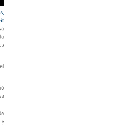
s,
it
ya
la
es
el
ió
es
de
 y