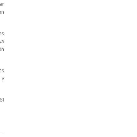
ar
en
as
va
ón
os
 y
SI