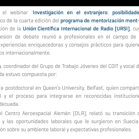
 el webinar '
Investigación en el extranjero: posibilidade
rco de la cuarta edición del
programa de mentorización ment-
ción de la
Unión Científica Internacional de Radio (URSI)
, cu
sesión de debate reunió a profesionales en el campo de 
experiencias enriquecedoras y consejos prácticos para quien
cos internacionalmente.
n
, coordinador del Grupo de Trabajo Jóvenes del COIT y vocal d
nda estuvo compuesta por:
ra postdoctoral en Queen’s University, Belfast, quien compart
al y el proceso para integrarse en reconocidas institucion
adecuada.
el Centro Aeroespacial Alemán (DLR), relató su transición 
y las oportunidades laborales que le surgieron en Suecia
ón sobre su ambiente laboral y expectativas profesionales.