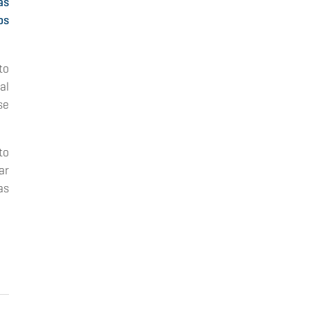
as
os
to
al
se
to
ar
as