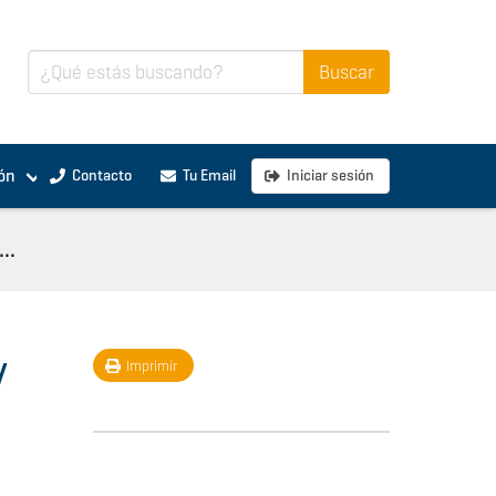
ón
Contacto
Tu Email
Iniciar sesión
..
y
Imprimir