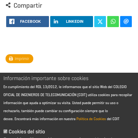
Compartir
FACEBOOK
LINKEDIN
Imprimir
Información importante sobre cookies
En cumplimiento del RDL 13/2012, le informamos que el sitio Web del COLEGIO
OFICIAL DE INGENIEROS DE TELECOMUNICACIÓN (COIT) utiliza cookies para recopilar
información que ayuda a optimizar su visita. Usted puede permitir su uso o
rechazarlo, también puede cambiar su configuración siempre que lo
desee.
Encontrará más información en nuestra
Política de Cookies
del COIT
Aviso Legal - Información general
Contacto
Cookies del sitio
Política de cookies