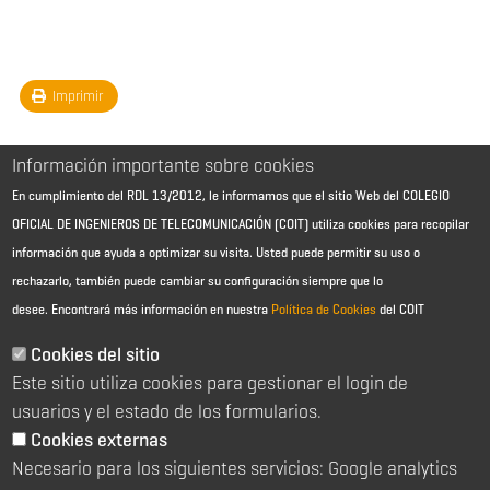
Imprimir
Información importante sobre cookies
En cumplimiento del RDL 13/2012, le informamos que el sitio Web del COLEGIO
OFICIAL DE INGENIEROS DE TELECOMUNICACIÓN (COIT) utiliza cookies para recopilar
información que ayuda a optimizar su visita. Usted puede permitir su uso o
rechazarlo, también puede cambiar su configuración siempre que lo
desee.
Encontrará más información en nuestra
Política de Cookies
del COIT
Aviso Legal - Información general
Contacto
Cookies del sitio
Política de cookies
Este sitio utiliza cookies para gestionar el login de
Política de reembolso
Sitemap
usuarios y el estado de los formularios.
Cookies externas
2026 © Colegio Oficial de Ingenieros de Telecomunicación
Necesario para los siguientes servicios: Google analytics
C/ Almagro 2 1º Izqda 28010 Madrid