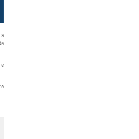
 a
de
 e
re