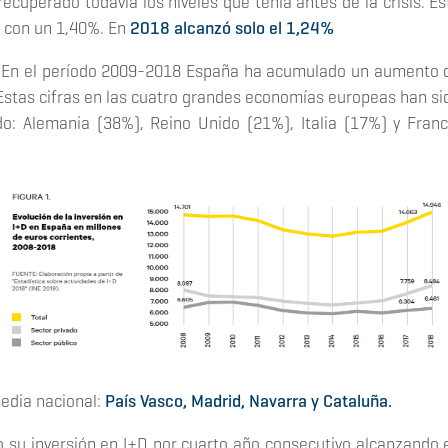
recuperado todavía los niveles que tenía antes de la crisis. Es
0 con un 1,40%. En
2018 alcanzó solo el 1,24%
. En el período 2009-2018 España ha acumulado un aumento 
 Estas cifras en las cuatro grandes economías europeas han si
: Alemania (38%), Reino Unido (21%), Italia (17%) y Franc
edia nacional:
País Vasco, Madrid, Navarra y Cataluña.
su inversión en I+D por cuarto año consecutivo alcanzando 