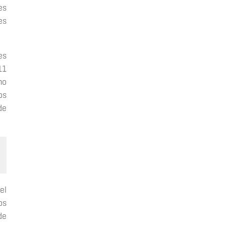
es
es
es
11
mo
os
de
el
os
de