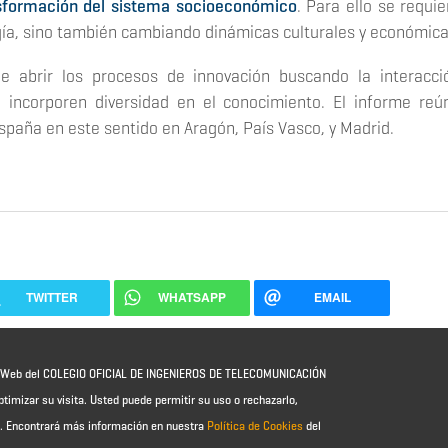
sformación del sistema socioeconómico
. Para ello se requie
ogía, sino también cambiando dinámicas culturales y económica
le abrir los procesos de innovación buscando la interacci
 incorporen diversidad en el conocimiento. El informe reú
spaña en este sentido en Aragón, País Vasco, y Madrid.
TWITTER
WHATSAPP
EMAIL
io Web del COLEGIO OFICIAL DE INGENIEROS DE TELECOMUNICACIÓN
ptimizar su visita. Usted puede permitir su uso o rechazarlo,
e.
Encontrará más información en nuestra
Política de Cookies
del