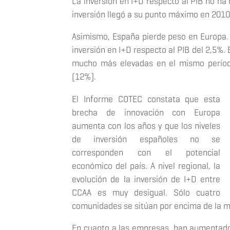
La inversión en I+D respecto al PIB no ha 
inversión llegó a su punto máximo en 201
Asimismo, España pierde peso en Europa
inversión en I+D respecto al PIB del 2,5%.
mucho más elevadas en el mismo período
(12%).
El Informe COTEC constata que esta
brecha de innovación con Europa
aumenta con los años y que los niveles
de inversión españoles no se
corresponden con el potencial
económico del país. A nivel regional, la
evolución de la inversión de I+D entre
CCAA es muy desigual. Sólo cuatro
comunidades se sitúan por encima de la m
En cuanto a las empresas, han aumentado 