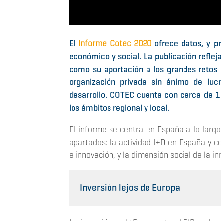
El
Informe Cotec 2020
ofrece datos, y p
económico y social. La publicación reflej
como su aportación a los grandes retos 
organización privada sin ánimo de lu
desarrollo. COTEC cuenta con cerca de 
los ámbitos regional y local.
El informe se centra en España a lo largo
apartados: la actividad I+D en España y co
e innovación, y la dimensión social de la i
Inversión lejos de Europa