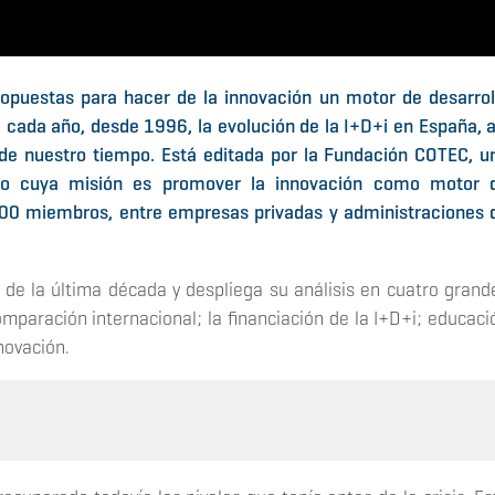
ropuestas para hacer de la innovación un motor de desarrol
a cada año, desde 1996, la evolución de la I+D+i en España, a
de nuestro tiempo.
Está editada por la Fundación COTEC, u
cro cuya misión es promover la innovación como motor 
100 miembros, entre empresas privadas y administraciones 
 de la última década y despliega su análisis en cuatro grand
mparación internacional; la financiación de la I+D+i; educaci
nnovación.