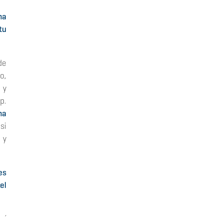
ha
tu
de
o,
 y
p.
ha
si
 y
es
el