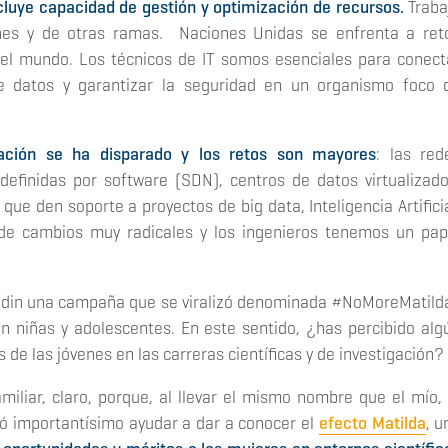
luye capacidad de gestión y optimización de recursos.
Traba
nes y de otras ramas. Naciones Unidas se enfrenta a ret
 el mundo. Los técnicos de IT somos esenciales para conect
e datos y garantizar la seguridad en un organismo foco 
ización se ha disparado y los retos son mayores
: las red
efinidas por software (SDN), centros de datos virtualizado
s que den soporte a proyectos de
big data
, Inteligencia Artifici
de cambios muy radicales y los ingenieros tenemos un pap
kedin una campaña que se viralizó denominada #NoMoreMatild
n niñas y adolescentes. En este sentido, ¿has percibido alg
 de las jóvenes en las carreras científicas y de investigación?
iliar, claro, porque, al llevar el mismo nombre que el mío, 
ió importantísimo ayudar a dar a conocer el
efecto Matilda
, u