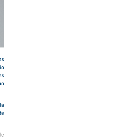
as
io
es
mo
la
de
de