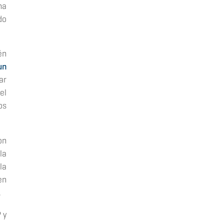
na
do
én
un
ar
el
os
on
la
la
en
.
 y