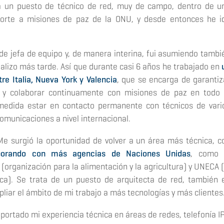
ra un puesto de técnico de red, muy de campo, dentro de u
porte a misiones de paz de la ONU, y desde entonces he i
de jefa de equipo y, de manera interina, fui asumiendo tambi
cializo más tarde. Así que durante casi 6 años he trabajado en
re Italia, Nueva York y Valencia
, que se encarga de garantiz
s y colaborar continuamente con misiones de paz en todo 
medida estar en contacto permanente con técnicos de vari
comunicaciones a nivel internacional.
 surgió la oportunidad de volver a un área más técnica, c
borando con más agencias de Naciones Unidas
, como 
(organización para la alimentación y la agricultura) y UNECA (
ca). Se trata de un puesto de arquitecta de red, también 
liar el ámbito de mi trabajo a más tecnologías y más clientes
ortado mi experiencia técnica en áreas de redes, telefonía IP