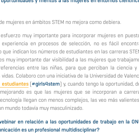
e
oportunidades y méritos a las mujeres en entornos científic
 de mujeres en ámbitos STEM no mejora como debiera.
 esfuerzo muy importante para incorporar mujeres en puest
 experiencia en procesos de selección, no es fácil encontr
 lo que indican los números de estudiantes en las carreras STE
 es muy importante dar visibilidad a las mujeres que trabajam
referencias entre las niñas, para que perciban la ciencia y 
idas. Colaboro con una iniciativa de la Universidad de Valenc
 estudiantes
(
#girls4stem
) y, cuando tengo la oportunidad, d
 mejorando es que las mujeres que se incorporan a carrer
tecnología llegan con menos complejos, las veo más valientes
un mundo todavía muy masculinizado.
ebinar en relación a las oportunidades de trabajo en la ON
icación es un profesional multidisciplinar?