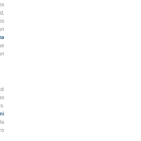
os
d,
os
un
na
ue
un
cé
as
s.
mi
la
ro