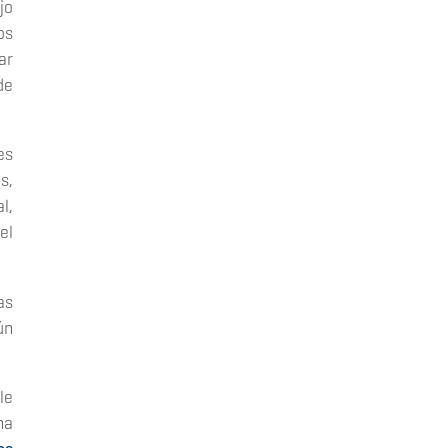
jo
os
ar
de
es
s,
al,
el
as
ún
le
na