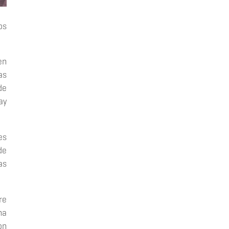
os
en
as
de
ay
es
de
as
re
ha
on