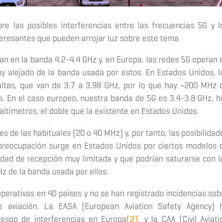
bre las posibles interferencias entre las frecuencias 5G y l
teresantes que pueden arrojar luz sobre este tema
an en la banda 4.2-4.4 GHz y, en Europa, las redes 5G operan 
uy alejado de la banda usada por estos. En Estados Unidos, l
ltas, que van de 3.7 a 3.98 GHz, por lo que hay ~200 MHz 
. En el caso europeo, nuestra banda de 5G es 3.4-3.8 GHz, h
ltímetros, el doble que la existente en Estados Unidos.
de las habituales (20 o 40 MHz) y, por tanto, las posibilidad
 preocupación surge en Estados Unidos por ciertos modelos 
idad de recepción muy limitada y que podrían saturarse con l
z de la banda usada por ellos.
perativas en 40 países y no se han registrado incidencias sob
de aviación. La EASA (European Aviation Safety Agency) 
iesgo de interferencias en Europa
[2]
, y la CAA (Civil Aviati