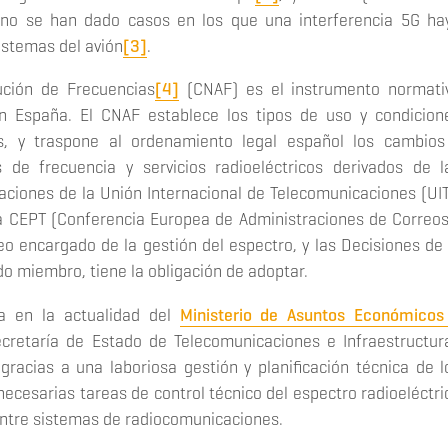
e no se han dado casos en los que una interferencia 5G ha
istemas del avión
[3]
.
ución de Frecuencias
[4]
(CNAF) es el instrumento normati
n España. El CNAF establece los tipos de uso y condicion
s, y traspone al ordenamiento legal español los cambios
 de frecuencia y servicios radioeléctricos derivados de l
iones de la Unión Internacional de Telecomunicaciones (UIT
la CEPT (Conferencia Europea de Administraciones de Correos
o encargado de la gestión del espectro, y las Decisiones de 
 miembro, tiene la obligación de adoptar.
a en la actualidad del
Ministerio de Asuntos Económicos
cretaría de Estado de Telecomunicaciones e Infraestructur
 gracias a una laboriosa gestión y planificación técnica de l
ecesarias tareas de control técnico del espectro radioeléctri
 entre sistemas de radiocomunicaciones.