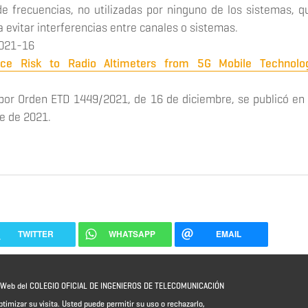
frecuencias, no utilizadas por ninguno de los sistemas, q
evitar interferencias entre canales o sistemas.
2021-16
ence Risk to Radio Altimeters from 5G Mobile Technolo
por Orden ETD 1449/2021, de 16 de diciembre, se publicó en 
re de 2021.
TWITTER
WHATSAPP
EMAIL
io Web del COLEGIO OFICIAL DE INGENIEROS DE TELECOMUNICACIÓN
ptimizar su visita. Usted puede permitir su uso o rechazarlo,