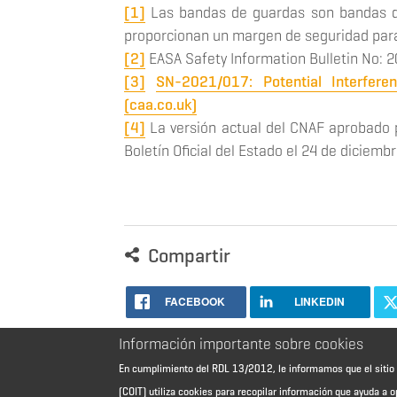
[1]
Las bandas de guardas son bandas de 
proporcionan un margen de seguridad para 
[2]
EASA Safety Information Bulletin No: 
[3]
SN-2021/017: Potential Interfer
(caa.co.uk)
[4]
La versión actual del CNAF aprobado 
Boletín Oficial del Estado el 24 de diciemb
Compartir
FACEBOOK
LINKEDIN
Información importante sobre cookies
En cumplimiento del RDL 13/2012, le informamos que el sit
(COIT) utiliza cookies para recopilar información que ayuda a o