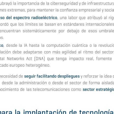
brayó la importancia de la ciberseguridad y de infraestructur
ones extremas, para mantener la confianza empresarial y socia
so del espectro radioeléctrico
, una labor que atribuyó al rig
ecordó que los límites se basan en estándares internacionales
encuentran sistemáticamente por debajo de esos umbrale
as.
co
, desde la IA hasta la computación cuántica o la revoluci
lación debe adaptarse con más agilidad al ritmo del sector
ital Networks Act (DNA) que tenga impacto real, fomente 
ercado europeo heterogéneo.
 necesidad de
seguir facilitando despliegues
y reforzar la idea 
 desde la administración o desde el sector de forma aislada
nocimiento de las telecomunicaciones como
sector estratégi
para la implantación de tecnología