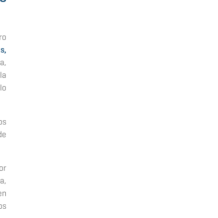
ro
s,
a,
la
lo
os
de
or
a,
en
os