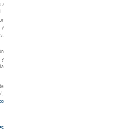
as
l.
or
 y
s,
ón
 y
la
de
”,
co
s