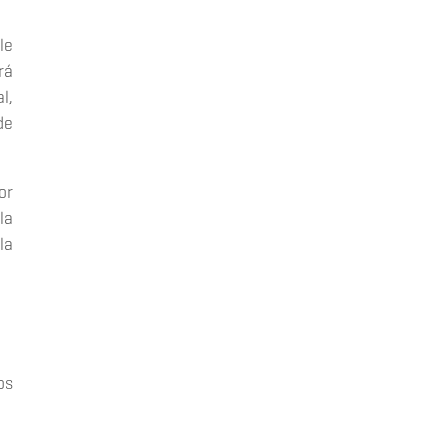
le
rá
l,
de
or
la
la
os