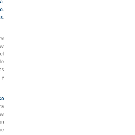
na
,
do
,
as
,
re
se
el
de
os
 y
co
ra
se
on
ue