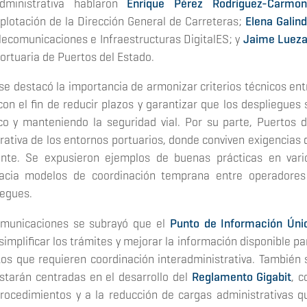
administrativa hablaron
Enrique Pérez Rodríguez-Carmo
xplotación de la Dirección General de Carreteras;
Elena Galin
lecomunicaciones e Infraestructuras DigitalES; y
Jaime Luez
ortuaria de Puertos del Estado.
se destacó la importancia de armonizar criterios técnicos ent
con el fin de reducir plazos y garantizar que los despliegues 
ico y manteniendo la seguridad vial. Por su parte, Puertos d
rativa de los entornos portuarios, donde conviven exigencias 
nente. Se expusieron ejemplos de buenas prácticas en vari
acia modelos de coordinación temprana entre operadores
iegues.
omunicaciones se subrayó que el
Punto de Información Úni
implificar los trámites y mejorar la información disponible pa
os que requieren coordinación interadministrativa. También 
estarán centradas en el desarrollo del
Reglamento Gigabit
, c
rocedimientos y a la reducción de cargas administrativas q