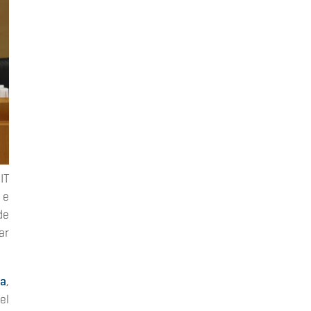
IT
 e
de
ar
ga
,
el