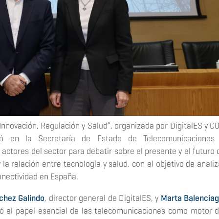
nnovación, Regulación y Salud”, organizada por DigitalES y CO
ió en la Secretaría de Estado de Telecomunicaciones
s actores del sector para debatir sobre el presente y el futuro 
 la relación entre tecnología y salud, con el objetivo de analiz
onectividad en España.
chez Galindo
, director general de DigitalES, y
Marta Balencia
ó el papel esencial de las telecomunicaciones como motor d