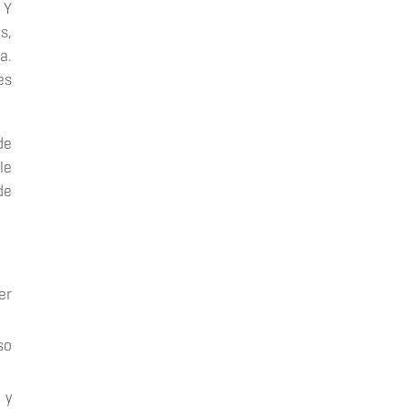
 Y
s,
a.
es
de
le
de
er
so
 y