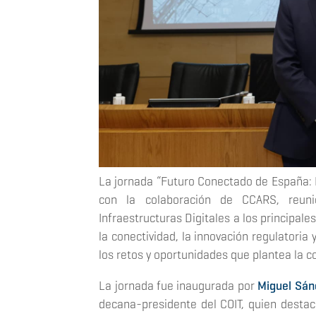
La jornada “Futuro Conectado de España: I
con la colaboración de CCARS, reun
Infraestructuras Digitales a los principale
la conectividad, la innovación regulatoria y
los retos y oportunidades que plantea la c
La jornada fue inaugurada por
Miguel Sán
decana-presidente del COIT, quien destac