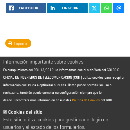
FACEBOOK
LINKEDIN
Imprimir
Información importante sobre cookies
En cumplimiento del RDL 13/2012, le informamos que el sitio Web del COLEGIO
OFICIAL DE INGENIEROS DE TELECOMUNICACIÓN (COIT) utiliza cookies para recopilar
información que ayuda a optimizar su visita. Usted puede permitir su uso o
rechazarlo, también puede cambiar su configuración siempre que lo
desee.
Encontrará más información en nuestra
Política de Cookies
del COIT
Aviso Legal - Información general
Contacto
Cookies del sitio
Política de cookies
Este sitio utiliza cookies para gestionar el login de
Política de reembolso
Sitemap
usuarios y el estado de los formularios.