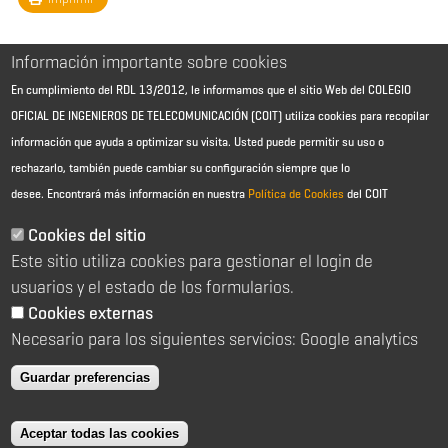
Información importante sobre cookies
En cumplimiento del RDL 13/2012, le informamos que el sitio Web del COLEGIO
OFICIAL DE INGENIEROS DE TELECOMUNICACIÓN (COIT) utiliza cookies para recopilar
información que ayuda a optimizar su visita. Usted puede permitir su uso o
rechazarlo, también puede cambiar su configuración siempre que lo
desee.
Encontrará más información en nuestra
Política de Cookies
del COIT
Aviso Legal - Información general
Contacto
Cookies del sitio
Política de cookies
Este sitio utiliza cookies para gestionar el login de
Política de reembolso
Sitemap
usuarios y el estado de los formularios.
Cookies externas
2026 © Colegio Oficial de Ingenieros de Telecomunicación
Necesario para los siguientes servicios: Google analytics
C/ Almagro 2 1º Izqda 28010 Madrid
91 391 10 66
Guardar preferencias
coit@coit.es
Aceptar todas las cookies