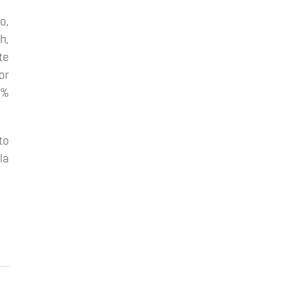
o,
h,
te
or
0%
to
la