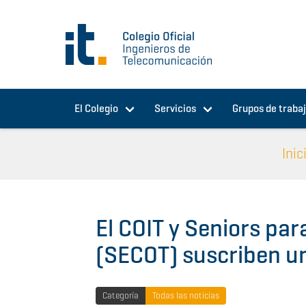
Pasar al contenido principal
El Colegio
Servicios
Grupos de traba
Inic
El COIT y Seniors par
(SECOT) suscriben u
Categoría
Todas las noticias