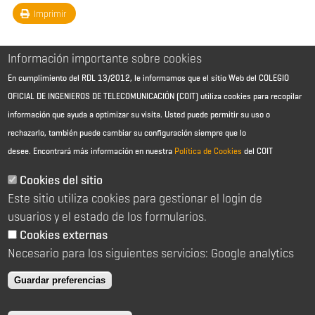
Imprimir
Información importante sobre cookies
En cumplimiento del RDL 13/2012, le informamos que el sitio Web del COLEGIO
OFICIAL DE INGENIEROS DE TELECOMUNICACIÓN (COIT) utiliza cookies para recopilar
información que ayuda a optimizar su visita. Usted puede permitir su uso o
rechazarlo, también puede cambiar su configuración siempre que lo
desee.
Encontrará más información en nuestra
Política de Cookies
del COIT
Aviso Legal - Información general
Contacto
Cookies del sitio
Política de cookies
Este sitio utiliza cookies para gestionar el login de
Política de reembolso
Sitemap
usuarios y el estado de los formularios.
Cookies externas
2026 © Colegio Oficial de Ingenieros de Telecomunicación
Necesario para los siguientes servicios: Google analytics
C/ Almagro 2 1º Izqda 28010 Madrid
91 391 10 66
Guardar preferencias
coit@coit.es