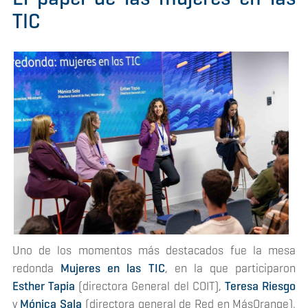
TIC
Uno de los momentos más destacados fue la mesa
redonda
Mujeres en las TIC
, en la que participaron
Esther Tapia
(directora General del COIT),
Teresa Riesgo
y
Mónica Sala
(directora general de Red en MásOrange).