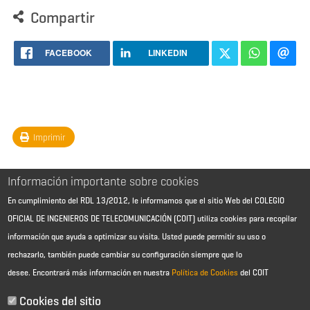
Compartir
FACEBOOK
LINKEDIN
Imprimir
Información importante sobre cookies
En cumplimiento del RDL 13/2012, le informamos que el sitio Web del COLEGIO
OFICIAL DE INGENIEROS DE TELECOMUNICACIÓN (COIT) utiliza cookies para recopilar
información que ayuda a optimizar su visita. Usted puede permitir su uso o
rechazarlo, también puede cambiar su configuración siempre que lo
desee.
Encontrará más información en nuestra
Política de Cookies
del COIT
Aviso Legal - Información general
Contacto
Cookies del sitio
Política de cookies