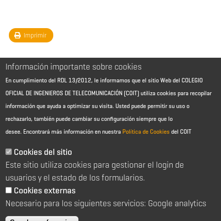
Imprimir
Información importante sobre cookies
En cumplimiento del RDL 13/2012, le informamos que el sitio Web del COLEGIO
OFICIAL DE INGENIEROS DE TELECOMUNICACIÓN (COIT) utiliza cookies para recopilar
información que ayuda a optimizar su visita. Usted puede permitir su uso o
rechazarlo, también puede cambiar su configuración siempre que lo
desee.
Encontrará más información en nuestra
Política de Cookies
del COIT
Aviso Legal - Información general
Contacto
Cookies del sitio
Política de cookies
Este sitio utiliza cookies para gestionar el login de
Política de reembolso
Sitemap
usuarios y el estado de los formularios.
Cookies externas
2026 © Colegio Oficial de Ingenieros de Telecomunicación
Necesario para los siguientes servicios: Google analytics
C/ Almagro 2 1º Izqda 28010 Madrid
91 391 10 66