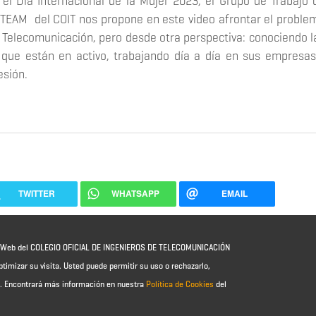
 el Día Internacional de la Mujer 2023, el Grupo de Trabajo 
STEAM del COIT nos propone en este video afrontar el proble
e Telecomunicación, pero desde otra perspectiva: conociendo l
 que están en activo, trabajando día a día en sus empresas
esión.
TWITTER
WHATSAPP
EMAIL
io Web del COLEGIO OFICIAL DE INGENIEROS DE TELECOMUNICACIÓN
ptimizar su visita. Usted puede permitir su uso o rechazarlo,
e.
Encontrará más información en nuestra
Política de Cookies
del