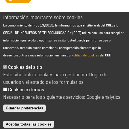
Información importante sobre cookies
En cumplimiento del RDL 13/2012, le informamos que el sitio Web del COLEGIO
OFICIAL DE INGENIEROS DE TELECOMUNICACIÓN (COIT) utiliza cookies para recopilar
información que ayuda a optimizar su visita. Usted puede permitir su uso o
rechazarlo, también puede cambiar su configuración siempre que lo
desee.
Encontrará más información en nuestra
Política de Cookies
del COIT
Aviso Legal - Información general
Contacto
Cookies del sitio
Política de cookies
Este sitio utiliza cookies para gestionar el login de
Política de reembolso
Sitemap
usuarios y el estado de los formularios.
Cookies externas
2026 © Colegio Oficial de Ingenieros de Telecomunicación
Necesario para los siguientes servicios: Google analytics
C/ Almagro 2 1º Izqda 28010 Madrid
91 391 10 66
Guardar preferencias
coit@coit.es
Aceptar todas las cookies