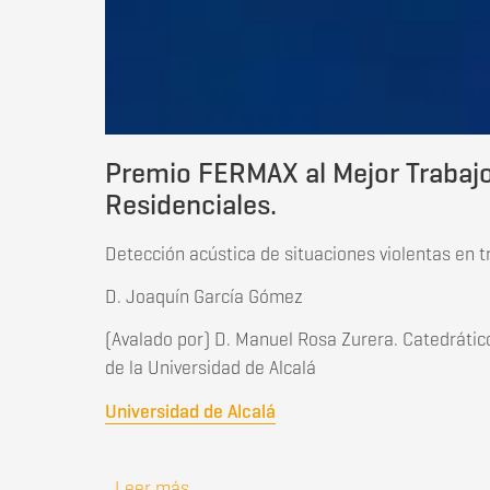
Premio FERMAX al Mejor Trabajo
Residenciales.
Detección acústica de situaciones violentas en t
D. Joaquín García Gómez
(Avalado por) D. Manuel Rosa Zurera. Catedrátic
de la Universidad de Alcalá
Universidad de Alcalá
Leer más
sobre Premio FERMAX al Mejor Trabajo