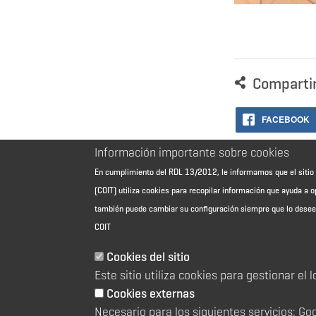
Comparti
FACEBOOK
Información importante sobre cookies
En cumplimiento del RDL 13/2012, le informamos que el sit
(COIT) utiliza cookies para recopilar información que ayuda a o
también puede cambiar su configuración siempre que lo dese
COIT
Cookies del sitio
Aviso Legal - Información general
Este sitio utiliza cookies para gestionar el 
Contacto
Política de cookies
Cookies externas
Política de reembolso
Necesario para los siguientes servicios: Go