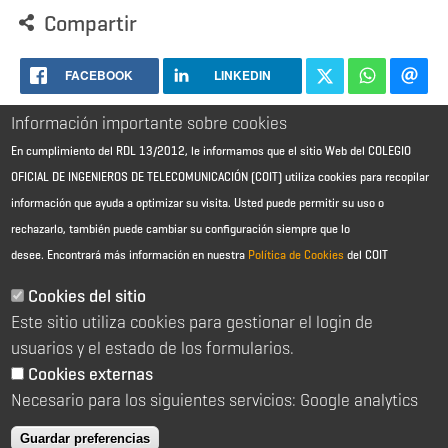
Compartir
FACEBOOK
LINKEDIN
Información importante sobre cookies
En cumplimiento del RDL 13/2012, le informamos que el sitio Web del COLEGIO
OFICIAL DE INGENIEROS DE TELECOMUNICACIÓN (COIT) utiliza cookies para recopilar
información que ayuda a optimizar su visita. Usted puede permitir su uso o
rechazarlo, también puede cambiar su configuración siempre que lo
desee.
Encontrará más información en nuestra
Política de Cookies
del COIT
Aviso Legal - Información general
Contacto
Cookies del sitio
Política de cookies
Este sitio utiliza cookies para gestionar el login de
Política de reembolso
Sitemap
usuarios y el estado de los formularios.
Cookies externas
2026 © Colegio Oficial de Ingenieros de Telecomunicación
Necesario para los siguientes servicios: Google analytics
C/ Almagro 2 1º Izqda 28010 Madrid
91 391 10 66
Guardar preferencias
coit@coit.es