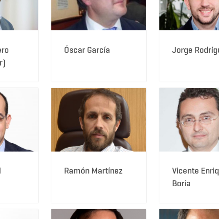
ero
Óscar García
Jorge Rodríg
r)
l
Ramón Martínez
Vicente Enri
Boria