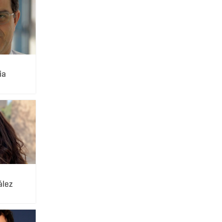
ia
ález