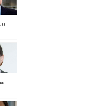
uez
que