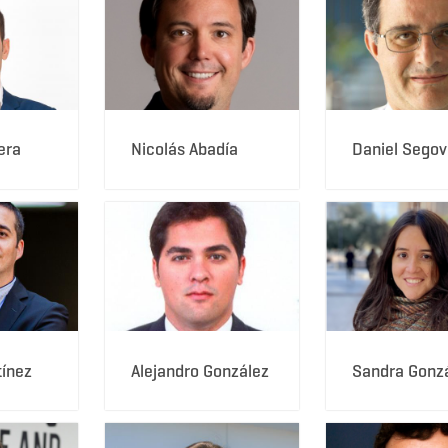
era
Nicolás Abadía
Daniel Segov
tínez
Alejandro González
Sandra Gonz