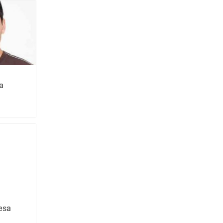
a
esa