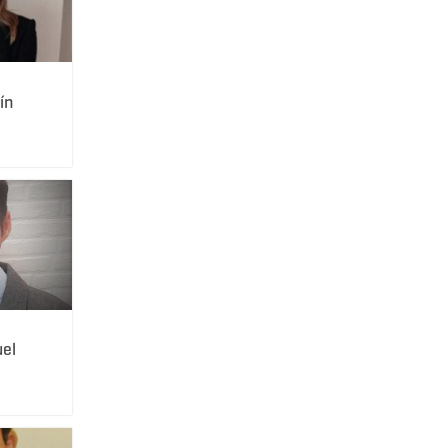
ín
el