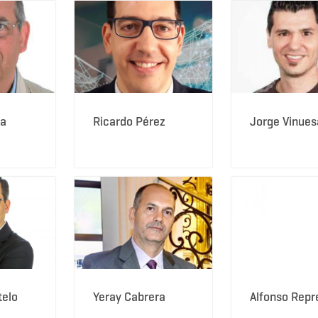
la
Ricardo Pérez
Jorge Vinues
telo
Yeray Cabrera
Alfonso Repr