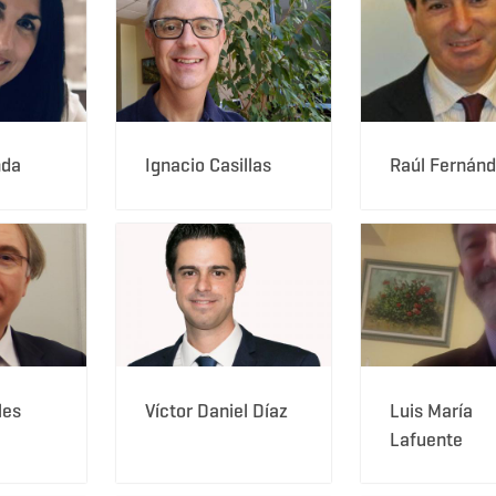
nda
Ignacio Casillas
Raúl Fernán
les
Víctor Daniel Díaz
Luis María
Lafuente