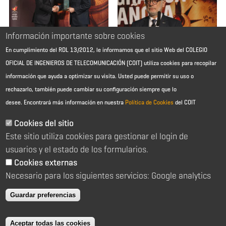
Información importante sobre cookies
En cumplimiento del RDL 13/2012, le informamos que el sitio Web del COLEGIO
OFICIAL DE INGENIEROS DE TELECOMUNICACIÓN (COIT) utiliza cookies para recopilar
información que ayuda a optimizar su visita. Usted puede permitir su uso o
rechazarlo, también puede cambiar su configuración siempre que lo
desee.
Encontrará más información en nuestra
Política de Cookies
del COIT
Aviso Legal - Información general
Contacto
Cookies del sitio
Política de cookies
Este sitio utiliza cookies para gestionar el login de
Política de reembolso
Sitemap
usuarios y el estado de los formularios.
Cookies externas
2026 © Colegio Oficial de Ingenieros de Telecomunicación
Necesario para los siguientes servicios: Google analytics
C/ Almagro 2 1º Izqda 28010 Madrid
91 391 10 66
Guardar preferencias
coit@coit.es
Aceptar todas las cookies