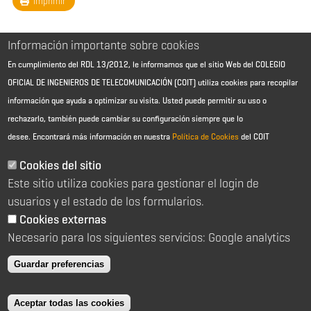
Imprimir
Información importante sobre cookies
En cumplimiento del RDL 13/2012, le informamos que el sitio Web del COLEGIO
OFICIAL DE INGENIEROS DE TELECOMUNICACIÓN (COIT) utiliza cookies para recopilar
información que ayuda a optimizar su visita. Usted puede permitir su uso o
rechazarlo, también puede cambiar su configuración siempre que lo
desee.
Encontrará más información en nuestra
Política de Cookies
del COIT
Aviso Legal - Información general
Contacto
Cookies del sitio
Política de cookies
Este sitio utiliza cookies para gestionar el login de
Política de reembolso
Sitemap
usuarios y el estado de los formularios.
Cookies externas
2026 © Colegio Oficial de Ingenieros de Telecomunicación
Necesario para los siguientes servicios: Google analytics
C/ Almagro 2 1º Izqda 28010 Madrid
91 391 10 66
Guardar preferencias
coit@coit.es
Aceptar todas las cookies