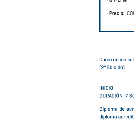
• On-Line
• Precio:
COL
Curso online s
(2ª Edición)
INICIO:
DURACIÓN: 7 S
Diploma de acr
diploma acredit