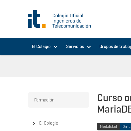
Pasar al contenido principal
El Colegio
Servicios
Grupos de traba
Curso o
Formación
MariaD
El Colegio
Modalidad
On-L