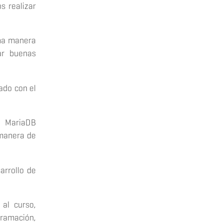
s realizar
una manera
ar buenas
ado con el
r MariaDB
 manera de
arrollo de
al curso,
ramación,