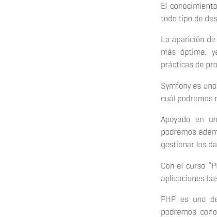
El conocimient
todo tipo de de
La aparición de
más óptima, y
prácticas de pro
Symfony es uno 
cuál podremos r
Apoyado en un
podremos ademá
gestionar los d
Con el curso “
aplicaciones ba
PHP es uno de 
podremos conoc