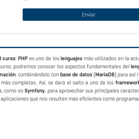
el curso: PHP
es uno de los
lenguajes
más utilizados en la act
 curso, podremos conocer los aspectos fundamentales del
len
amación
, combinándolo con
base de datos
(
MariaDB
) para así 
 más completas. Así, se dará el salto a uno de los
framewor
ia, como es
Symfony
, para aprovechar sus principales caracter
r aplicaciones que nos resulten más eficientes como programa