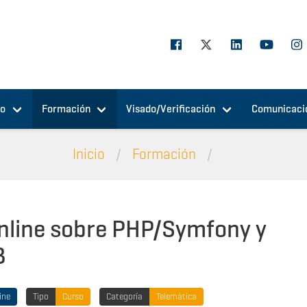
jo
Formación
Visado/Verificación
Comunicaci
Inicio
Formación
nline sobre PHP/Symfony y
B
ine
Tipo
Curso
Categoría
Telemática