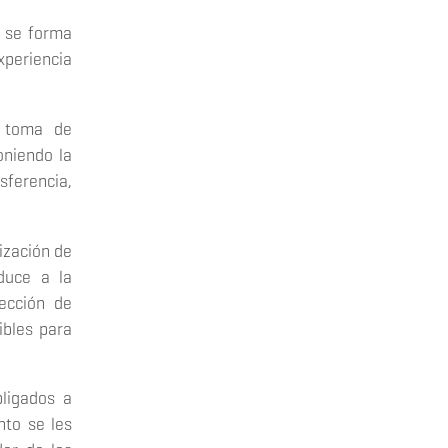
, se forma
xperiencia
y toma de
oniendo la
sferencia,
ización de
nduce a la
ección de
ibles para
bligados a
nto se les