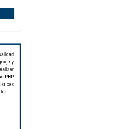
ualidad
guaje y
realizar
ks PHP
ísticas
dor.